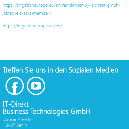
https://irrigationeurope.eu/en/raindancer-by-it-direkt-gmbh-
joined-eia-as-a-member/
https://irrigationeurope.eu/en/
Treffen Sie uns in den Sozialen Medien
IT-Direkt
Business Technologies GmbH
Aroser Allee 66
13407 Berlin