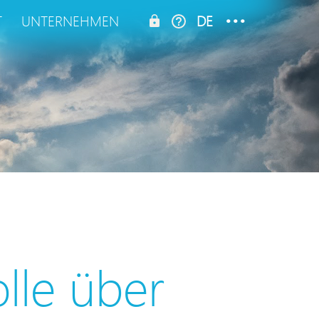
...
T
UNTERNEHMEN
DE
EN
NL
LEGAL
lle über