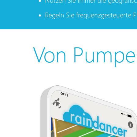
Nutzen Sie immer die geografisc
Regeln Sie frequenzgesteuerte
Von Pumpe