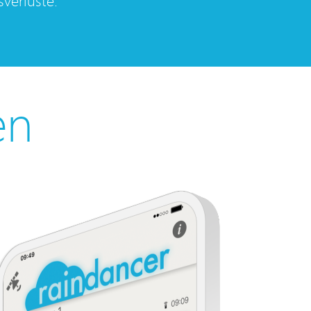
verluste.
en