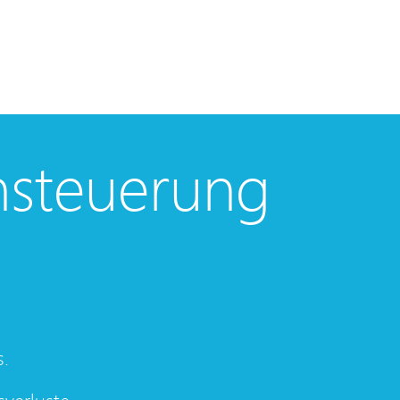
nsteuerung
s.