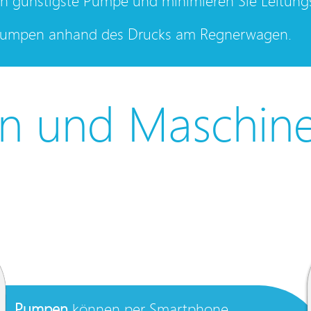
h günstigste Pumpe und minimieren Sie Leitungs
 Pumpen anhand des Drucks am Regnerwagen.
n und Maschin
Pumpen
können per Smartphone